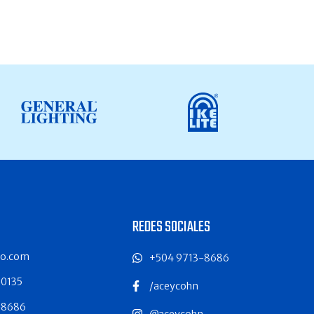
REDES SOCIALES
co.com
+504 9713-8686
-0135
/aceycohn
-8686