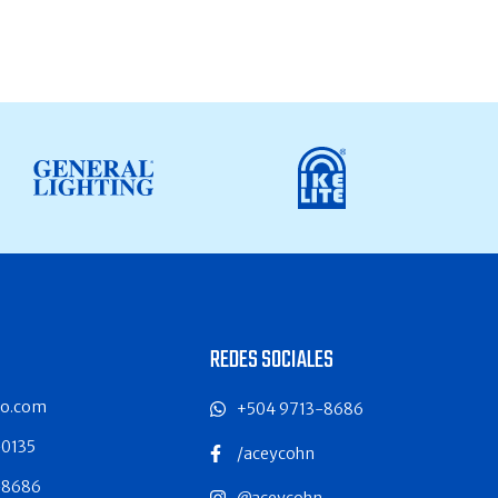
REDES SOCIALES
co.com
+504 9713-8686
-0135
/aceycohn
-8686